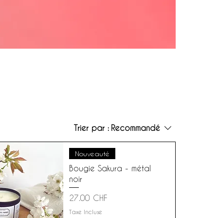
Trier par :
Recommandé
Nouveauté
Bougie Sakura - métal
noir
Prix
27.00 CHF
Taxe Incluse