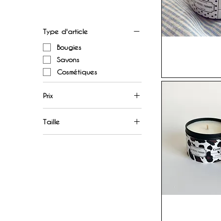
Type d'article
Bougies
Savons
Cosmétiques
Prix
Taille
0 CHF
38 CHF
100gr
180gr