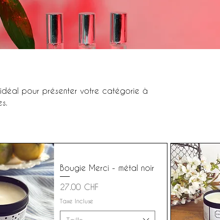
 idéal pour présenter votre catégorie à
es.
Bougie Merci - métal noir
Prix
27.00 CHF
Taxe Incluse
Taille