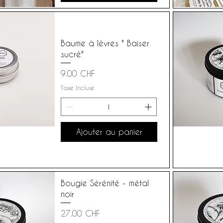
Baume à lèvres " Baiser
sucré"
Prix
9.00 CHF
Taxe Incluse
Ajouter au panier
Bougie Sérénité - métal
noir
Prix
27.00 CHF