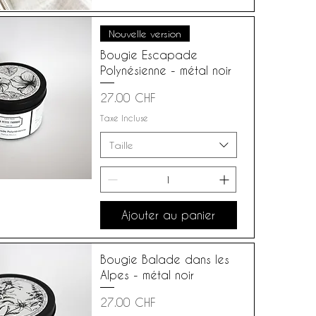
Nouvelle version
Bougie Escapade
Polynésienne - métal noir
Prix
27.00 CHF
Taxe Incluse
Taille
Ajouter au panier
Bougie Balade dans les
Alpes - métal noir
Prix
27.00 CHF