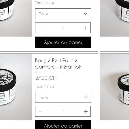
Taxe Incluse
Taille
Ajouter au panier
Bougie Petit Pot de
Confiture - métal noir
Prix
27.00 CHF
Taxe Incluse
Taille
Ajouter au panier