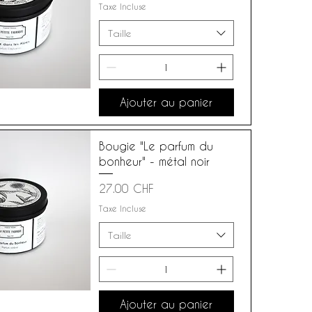
Taxe Incluse
Taille
Ajouter au panier
Bougie "Le parfum du
bonheur" - métal noir
Prix
27.00 CHF
Taxe Incluse
Taille
Ajouter au panier