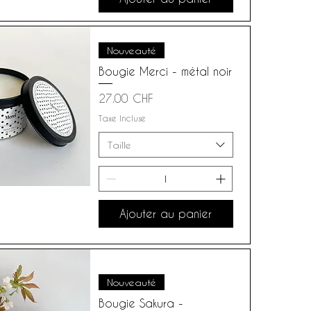
Nouveauté
Bougie Merci - métal noir
Prix
27.00 CHF
Taxe Incluse
Taille
Ajouter au panier
Nouveauté
Bougie Sakura -