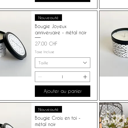
Nouveauté
Bougie Joyeux
anniversaire - métal noir
Prix
27.00 CHF
Taxe Incluse
Taille
Ajouter au panier
Nouveauté
Bougie Crois en toi -
métal noir