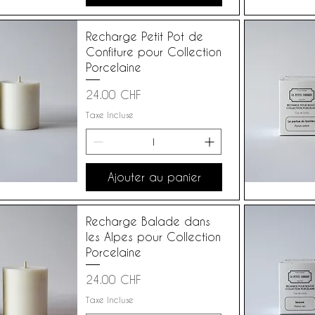
Recharge Petit Pot de
Confiture pour Collection
Porcelaine
Prix
24.00 CHF
Taxe Incluse
Ajouter au panier
Recharge Balade dans
les Alpes pour Collection
Porcelaine
Prix
24.00 CHF
Taxe Incluse