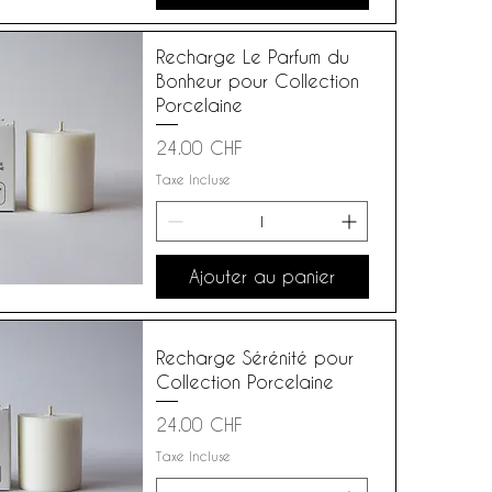
Recharge Le Parfum du
Bonheur pour Collection
Porcelaine
Prix
24.00 CHF
Taxe Incluse
Ajouter au panier
Recharge Sérénité pour
Collection Porcelaine
Prix
24.00 CHF
Taxe Incluse