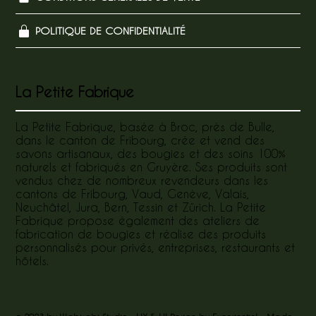
POLITIQUE DE CONFIDENTIALITÉ
La Petite Fabrique
La Petite Fabrique, basée à Broc, près de Bulle,
dans le canton de Fribourg, crée et vend des
savons artisanaux, des bougies et des soins 100%
naturels et fabriqués en Gruyère. Ses produits sont
vendus chez de nombreux revendeurs dans les
cantons de Fribourg, Vaud, Genève, Valais,
Neuchâtel, Jura, Bern, Tessin et Zürich. La Petite
Fabrique propose également des ateliers de
fabrication de bougies et réalise des produits
personnalisés pour privés, entreprises, restaurants et
hôtels.