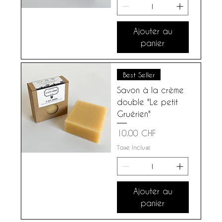
Ajouter au
panier
Best Seller
Savon à la crème
double "Le petit
Gruérien"
Prix
10.00 CHF
Taxe Incluse
Ajouter au
panier