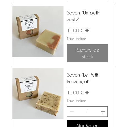
Savon "Un petit
zeste"
Prix
10.00 CHF
Taxe Incluse
Rupture de
stock
Savon "Le Petit
Provençal"
Prix
10.00 CHF
Taxe Incluse
Ajouter au