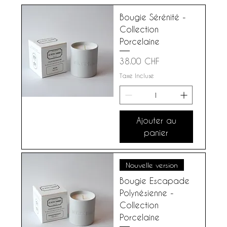
Bougie Sérénité -
Collection
Porcelaine
Prix
38.00 CHF
Taxe Incluse
Ajouter au
panier
Nouvelle version
Bougie Escapade
Polynésienne -
Collection
Porcelaine