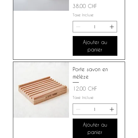
Prix
38.00 CHF
Taxe Incluse
Ajouter au
panier
Porte savon en
mélèze
Prix
12.00 CHF
Taxe Incluse
Ajouter au
panier