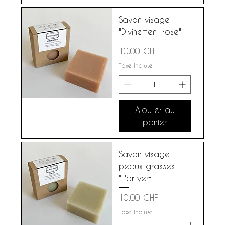
Savon visage
"Divinement rose"
Prix
10.00 CHF
Taxe Incluse
Ajouter au
panier
Savon visage
peaux grasses
"L'or vert"
Prix
10.00 CHF
Taxe Incluse