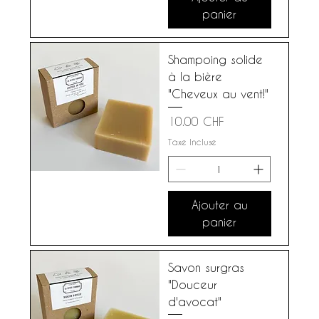
panier
Shampoing solide
à la bière
"Cheveux au vent!"
Prix
10.00 CHF
Taxe Incluse
Ajouter au
panier
Savon surgras
"Douceur
d'avocat"