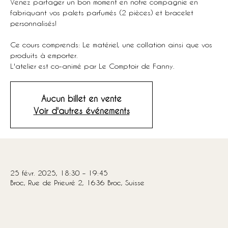
Venez partager un bon moment en notre compagnie en
fabriquant vos palets parfumés (2 pièces) et bracelet
personnalisés!
Ce cours comprends: Le matériel, une collation ainsi que vos
produits à emporter.
L'atelier est co-animé par Le Comptoir de Fanny.
Aucun billet en vente
Voir d'autres événements
Heure et lieu
25 févr. 2025, 18:30 – 19:45
Broc, Rue de Prieuré 2, 1636 Broc, Suisse