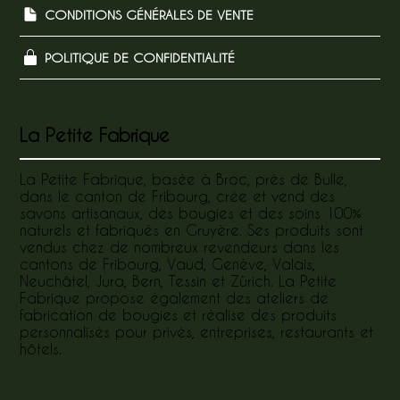
CONDITIONS GÉNÉRALES DE VENTE
POLITIQUE DE CONFIDENTIALITÉ
La Petite Fabrique
La Petite Fabrique, basée à Broc, près de Bulle,
dans le canton de Fribourg, crée et vend des
savons artisanaux, des bougies et des soins 100%
naturels et fabriqués en Gruyère. Ses produits sont
vendus chez de nombreux revendeurs dans les
cantons de Fribourg, Vaud, Genève, Valais,
Neuchâtel, Jura, Bern, Tessin et Zürich. La Petite
Fabrique propose également des ateliers de
fabrication de bougies et réalise des produits
personnalisés pour privés, entreprises, restaurants et
hôtels.