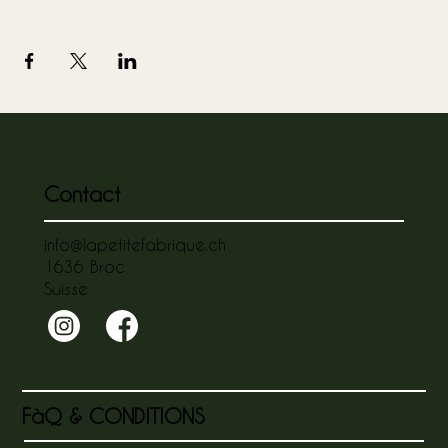
Contact
info@lapetitefabrique.ch
1636 Broc
Suisse
FàQ & CONDITIONS