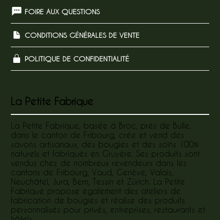
FOIRE AUX QUESTIONS
CONDITIONS GÉNÉRALES DE VENTE
POLITIQUE DE CONFIDENTIALITÉ
La Petite Fabrique
La Petite Fabrique, basée à Broc, près de Bulle,
dans le canton de Fribourg, crée et vend des
savons artisanaux, des bougies et des soins 100%
naturels et fabriqués en Gruyère. Ses produits sont
vendus chez de nombreux revendeurs dans les
cantons de Fribourg, Vaud, Genève, Valais,
Neuchâtel, Jura, Bern, Tessin et Zürich. La Petite
Fabrique propose également des ateliers de
fabrication de bougies et réalise des produits
personnalisés pour privés, entreprises, restaurants et
hôtels.