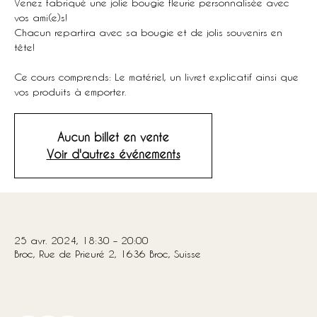
Venez fabriqué une jolie bougie fleurie personnalisée avec
vos ami(e)s!
Chacun repartira avec sa bougie et de jolis souvenirs en
tête!
Ce cours comprends: Le matériel, un livret explicatif ainsi que
Aucun billet en vente
Voir d'autres événements
Heure et lieu
25 avr. 2024, 18:30 – 20:00
Broc, Rue de Prieuré 2, 1636 Broc, Suisse