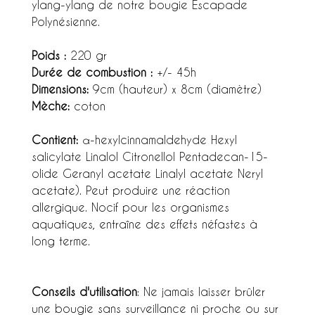
ylang-ylang de notre bougie Escapade
Polynésienne.
Poids :
220 gr
Durée de combustion :
+/- 45h
Dimensions:
9cm (hauteur) x 8cm (diamètre)
Mèche:
coton
Contient:
α-hexylcinnamaldehyde Hexyl
salicylate Linalol Citronellol Pentadecan-15-
olide Geranyl acetate Linalyl acetate Neryl
acetate). Peut produire une réaction
allergique. Nocif pour les organismes
aquatiques, entraîne des effets néfastes à
long terme.
Conseils d'utilisation
: Ne jamais laisser brûler
une bougie sans surveillance ni proche ou sur