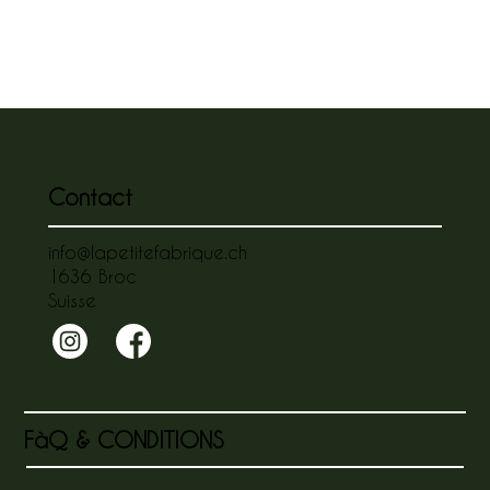
Contact
info@lapetitefabrique.ch
1636 Broc
Suisse
FàQ & CONDITIONS