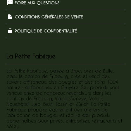
FOIRE AUX QUESTIONS
CONDITIONS GÉNÉRALES DE VENTE
POLITIQUE DE CONFIDENTIALITÉ
La Petite Fabrique
La Petite Fabrique, basée à Broc, près de Bulle,
dans le canton de Fribourg, crée et vend des
savons artisanaux, des bougies et des soins 100%
naturels et fabriqués en Gruyère. Ses produits sont
vendus chez de nombreux revendeurs dans les
cantons de Fribourg, Vaud, Genève, Valais,
Neuchâtel, Jura, Bern, Tessin et Zürich. La Petite
Fabrique propose également des ateliers de
fabrication de bougies et réalise des produits
personnalisés pour privés, entreprises, restaurants et
hôtels.